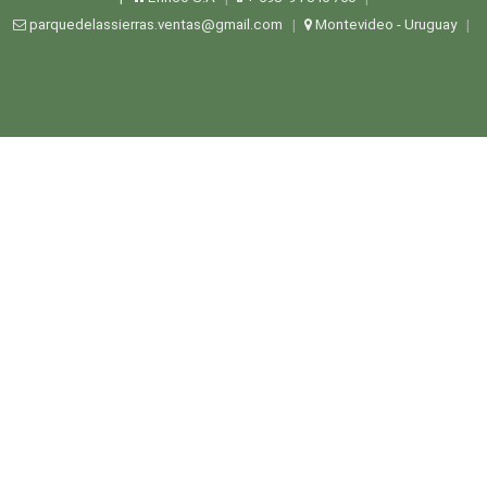
parquedelassierras.ventas@gmail.com
Montevideo - Uruguay
|
|