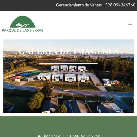
Gerenciamiento de Ventas +598 094346760
GALERÍA DE IMÁGENES
|
Efinco S.A
+ 598 94 346 760
|
|