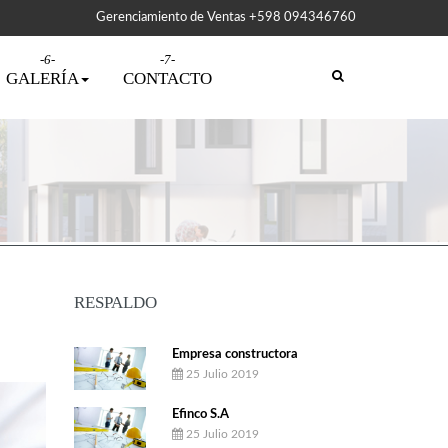
Gerenciamiento de Ventas +598 094346760
GALERÍA
CONTACTO
RESPALDO
Empresa constructora
25 Julio 2019
Efinco S.A
25 Julio 2019