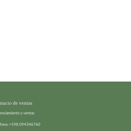
tacto de ventas
enciamiento y ventas
éfono: +598 094346760