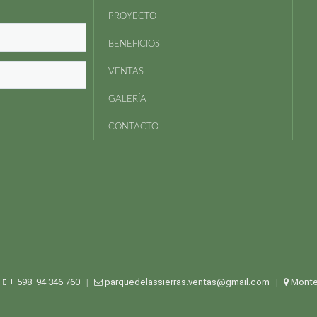
PROYECTO
BENEFICIOS
VENTAS
GALERÍA
CONTACTO
+ 598 94 346 760
parquedelassierras.ventas@gmail.com
Monte
|
|
|