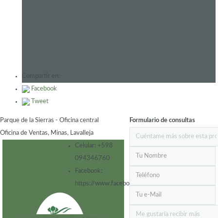
Compartir en:
Facebook
Tweet
Parque de la Sierras - Oficina central
Formulario de consultas
Oficina de Ventas, Minas, Lavalleja
Celular:
+598
094346760
Facebook:
https://www.facebook.com/ParquedelasSierras/