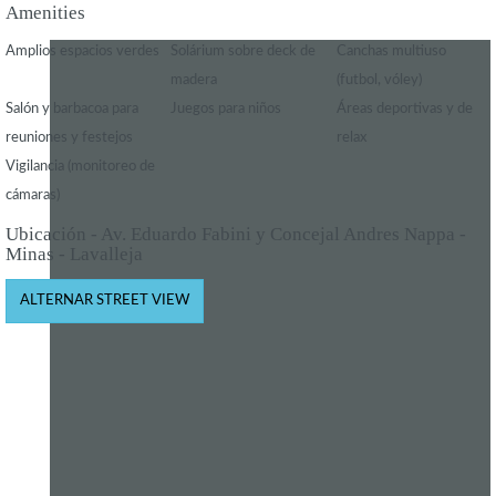
Amenities
Amplios espacios verdes
Solárium sobre deck de
Canchas multiuso
madera
(futbol, vóley)
Salón y barbacoa para
Juegos para niños
Áreas deportivas y de
reuniones y festejos
relax
Vigilancia (monitoreo de
cámaras)
Ubicación - Av. Eduardo Fabini y Concejal Andres Nappa -
Minas - Lavalleja