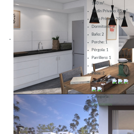
150 m²
Jardín Privado:
85 m²
Patio Privado:
20 m²
Dormitorio:
3
Baño:
2
Porche:
1
Pérgola:
1
Parrillero:
1
Estacionamiento:
1
Pisos:
2
Puntuación:
Categoría:
3
Dormitorios