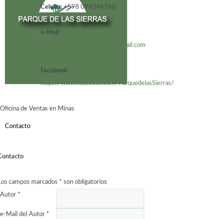
Celular:
+598 094346760
e-Mail:
parquedelassierras.ventas@gmail.com
Facebook:
https://www.facebook.com/ParquedelasSierras/
Oficina de Ventas en Minas
Contacto
Contacto
Los campos marcados
*
son obligatorios
Autor
*
e-Mail del Autor
*