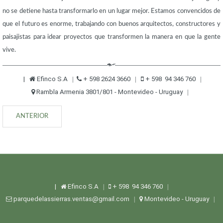
no se detiene hasta transformarlo en un lugar mejor. Estamos convencidos de
que el futuro es enorme, trabajando con buenos arquitectos, constructores y
paisajistas para idear proyectos que transformen la manera en que la gente
vive.
|
Efinco S.A
+ 598 2624 3660
+ 598 94 346 760
|
|
|
Rambla Armenia 3801/801 - Montevideo - Uruguay
|
ANTERIOR
|
Efinco S.A
+ 598 94 346 760
|
|
parquedelassierras.ventas@gmail.com
Montevideo - Uruguay
|
|