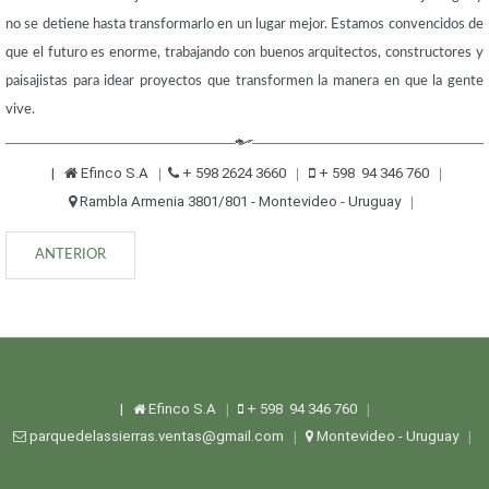
no se detiene hasta transformarlo en un lugar mejor. Estamos convencidos de
que el futuro es enorme, trabajando con buenos arquitectos, constructores y
paisajistas para idear proyectos que transformen la manera en que la gente
vive.
|
Efinco S.A
+ 598 2624 3660
+ 598 94 346 760
|
|
|
Rambla Armenia 3801/801 - Montevideo - Uruguay
|
ANTERIOR
|
Efinco S.A
+ 598 94 346 760
|
|
parquedelassierras.ventas@gmail.com
Montevideo - Uruguay
|
|